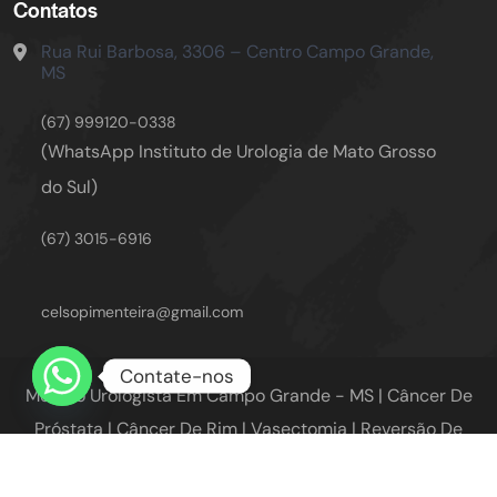
Contatos
Rua Rui Barbosa, 3306 – Centro
Campo Grande,
MS
(67) 999120-0338
(WhatsApp Instituto de Urologia de Mato Grosso
do Sul)
(67) 3015-6916
celsopimenteira@gmail.com
Contate-nos
Médico Urologista Em Campo Grande - MS | Câncer De
Próstata | Câncer De Rim | Vasectomia | Reversão De
Vasectomia | Cálculo Renal | Cirurgia Robótica |
Transplante Renal | Prótese Peniana | Câncer De Bexiga |