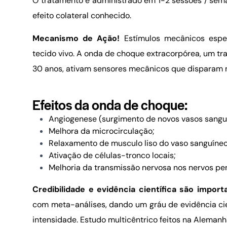
O tratamento é administrado em 1-2 sessões / sema
efeito colateral conhecido.
Mecanismo de Ação!
Estímulos mecânicos espe
tecido vivo. A onda de choque extracorpórea, um t
30 anos, ativam sensores mecânicos que disparam 
Efeitos da onda de choque:
Angiogenese (surgimento de novos vasos sangu
Melhora da microcirculação;
Relaxamento de musculo liso do vaso sanguíneo
Ativação de células-tronco locais;
Melhoria da transmissão nervosa nos nervos pe
Credibilidade e evidência científica são import
com meta-análises, dando um gráu de evidência cien
intensidade.
Estudo multicêntrico feitos na Alemanh