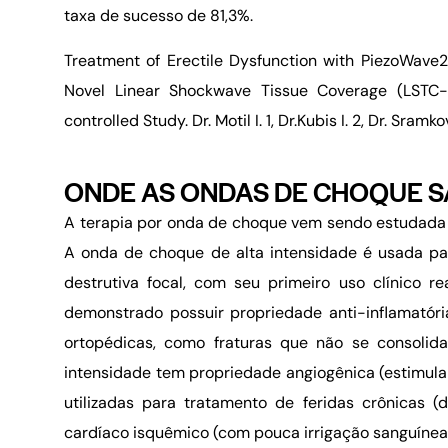
taxa de sucesso de 81,3%.
Treatment of Erectile Dysfunction with PiezoWave2
Novel Linear Shockwave Tissue Coverage (LSTC-E
controlled Study.
Dr. Motil I. 1, Dr.Kubis I. 2, Dr. Sramko
ONDE AS ONDAS DE CHOQUE S
A terapia por onda de choque vem sendo estudada 
A onda de choque de alta intensidade é usada par
destrutiva focal, com seu primeiro uso clínico 
demonstrado possuir propriedade anti-inflamatór
ortopédicas, como fraturas que não se consolid
intensidade tem propriedade angiogênica (estimula
utilizadas para tratamento de feridas crônicas (de
cardíaco isquêmico (com pouca irrigação sanguínea