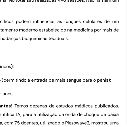
na. No total são realizadas 4-6 sessões. Não há nenhum
cíficos podem influenciar as funções celulares de um
ratamento moderno estabelecido na medicina por mais de
mudanças bioquímicas teciduais.
íneos);
 (permitindo a entrada de mais sangue para o pênis);
nianos.
antes!
Temos dezenas de estudos médicos publicados,
tífica 1A, para a utilização da onda de choque de baixa
a, com 75 doentes, utiliznado o Piezowave2, mostrou uma