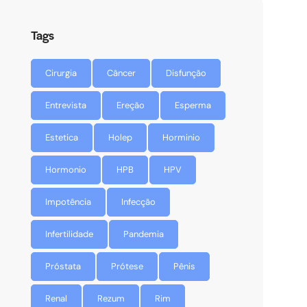
Tags
Cirurgia
Câncer
Disfunção
Entrevista
Ereção
Esperma
Estetica
Holep
Horminio
Hormonio
HPB
HPV
Impotência
Infecção
Infertilidade
Pandemia
Próstata
Prótese
Pênis
Renal
Rezum
Rim