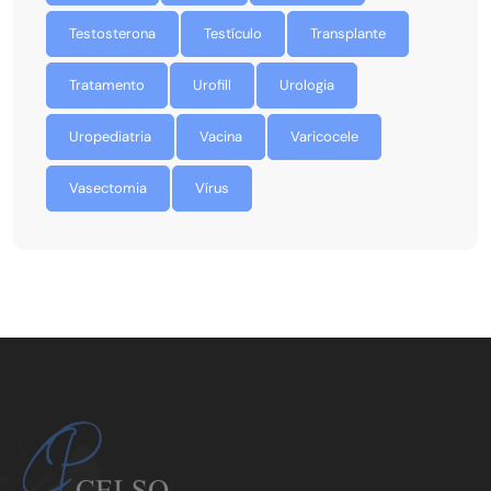
Testosterona
Testículo
Transplante
Tratamento
Urofill
Urologia
Uropediatria
Vacina
Varicocele
Vasectomia
Vírus