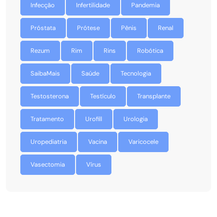
Infecção
Infertilidade
Pandemia
Próstata
Prótese
Pênis
Renal
Rezum
Rim
Rins
Robótica
SaibaMais
Saúde
Tecnologia
Testosterona
Testículo
Transplante
Tratamento
Urofill
Urologia
Uropediatria
Vacina
Varicocele
Vasectomia
Vírus