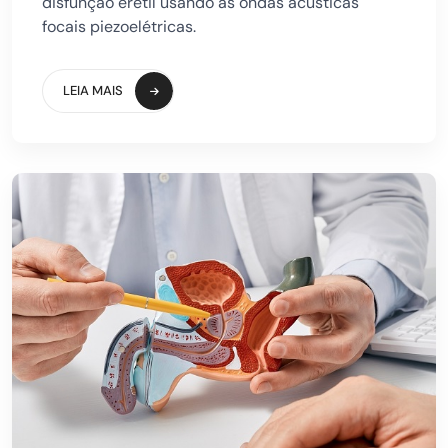
disfunção erétil usando as ondas acústicas
focais piezoelétricas.
LEIA MAIS