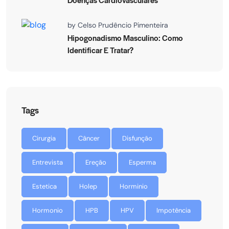
by
Celso Prudêncio Pimenteira
Hipogonadismo Masculino: Como
Identificar E Tratar?
Tags
Cirurgia
Câncer
Disfunção
Entrevista
Ereção
Esperma
Estetica
Holep
Horminio
Hormonio
HPB
HPV
Impotência