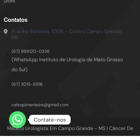
Urofill
Contatos
Rua Rui Barbosa, 3306 – Centro
Campo Grande,
MS
(67) 999120-0338
(WhatsApp Instituto de Urologia de Mato Grosso
do Sul)
(67) 3015-6916
celsopimenteira@gmail.com
Contate-nos
Médico Urologista Em Campo Grande - MS | Câncer De
Próstata | Câncer De Rim | Vasectomia | Reversão De