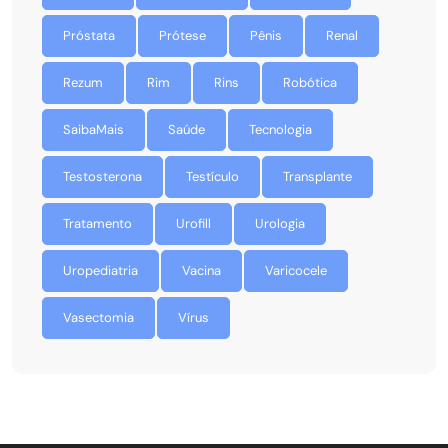
Próstata
Prótese
Pênis
Renal
Rezum
Rim
Rins
Robótica
SaibaMais
Saúde
Tecnologia
Testosterona
Testículo
Transplante
Tratamento
Urofill
Urologia
Uropediatria
Vacina
Varicocele
Vasectomia
Vírus