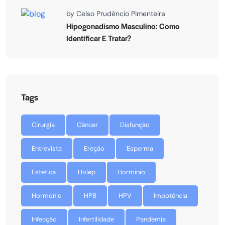
by
Celso Prudêncio Pimenteira
Hipogonadismo Masculino: Como
Identificar E Tratar?
Tags
Cirurgia
Câncer
Disfunção
Entrevista
Ereção
Esperma
Estetica
Holep
Horminio
Hormonio
HPB
HPV
Impotência
Infecção
Infertilidade
Pandemia