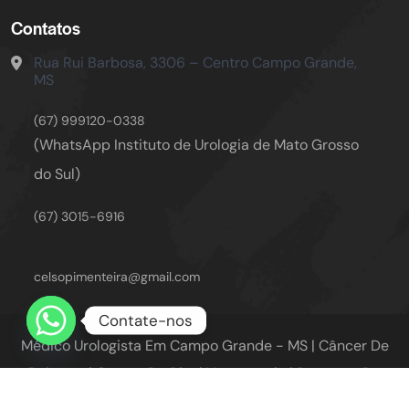
Contatos
Rua Rui Barbosa, 3306 – Centro
Campo Grande,
MS
(67) 999120-0338
(WhatsApp Instituto de Urologia de Mato Grosso
do Sul)
(67) 3015-6916
celsopimenteira@gmail.com
Contate-nos
Médico Urologista Em Campo Grande - MS | Câncer De
Próstata | Câncer De Rim | Vasectomia | Reversão De
Vasectomia | Cálculo Renal | Cirurgia Robótica |