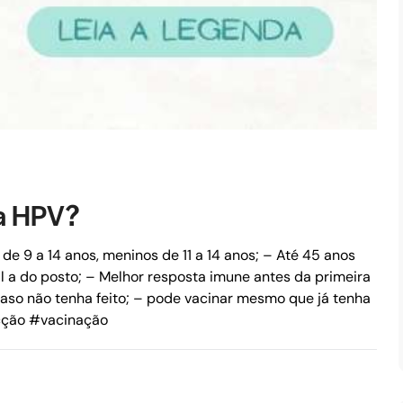
Da HPV?
e 9 a 14 anos, meninos de 11 a 14 anos;
– Até 45 anos
l a do posto;
– Melhor resposta imune antes da primeira
aso não tenha feito;
– pode vacinar mesmo que já tenha
cção #vacinação