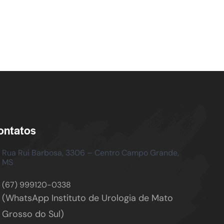
ontatos
Rua Rui Barbosa, 3306 – Centro
Campo Grande,
MS
(67) 999120-0338
(WhatsApp Instituto de Urologia de Mato
Grosso do Sul)