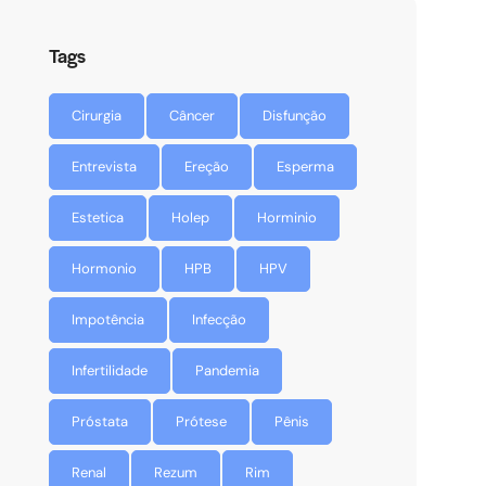
Tags
Cirurgia
Câncer
Disfunção
Entrevista
Ereção
Esperma
Estetica
Holep
Horminio
Hormonio
HPB
HPV
Impotência
Infecção
Infertilidade
Pandemia
Próstata
Prótese
Pênis
Renal
Rezum
Rim