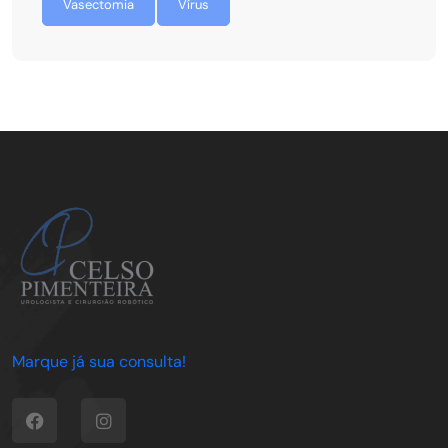
Vasectomia
Vírus
Marque já sua consulta!