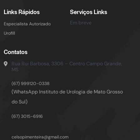
Links Rápidos
Serviços Links
Em breve
Especialista Autorizado
Urofill
Contatos
Rua Rui Barbosa, 3306 – Centro
Campo Grande,
MS
(67) 999120-0338
(WhatsApp Instituto de Urologia de Mato Grosso
do Sul)
(67) 3015-6916
celsopimenteira@gmail.com