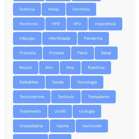
Estetica
Holep
Horminio
Hormonio
HPB
HPV
Impotência
Infecção
Infertilidade
Pandemia
Próstata
Prótese
Pênis
Renal
Rezum
Rim
Rins
Robótica
SaibaMais
Saúde
Tecnologia
Testosterona
Testículo
Transplante
Tratamento
Urofill
Urologia
Uropediatria
Vacina
Varicocele