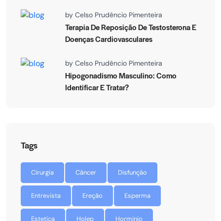
by
Celso Prudêncio Pimenteira
Terapia De Reposição De Testosterona E
Doenças Cardiovasculares
by
Celso Prudêncio Pimenteira
Hipogonadismo Masculino: Como
Identificar E Tratar?
Tags
Cirurgia
Câncer
Disfunção
Entrevista
Ereção
Esperma
Estetica
Holep
Horminio