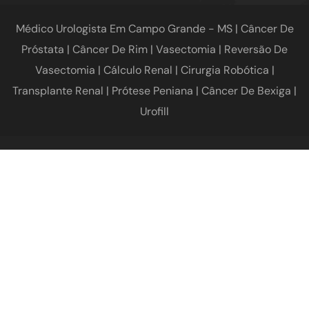
Médico Urologista Em Campo Grande - MS | Câncer De
Próstata | Câncer De Rim | Vasectomia | Reversão De
Vasectomia | Cálculo Renal | Cirurgia Robótica |
Transplante Renal | Prótese Peniana | Câncer De Bexiga |
Urofill