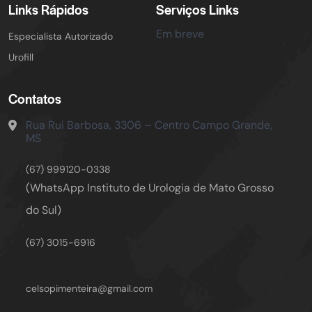
Links Rápidos
Serviços Links
Em breve
Especialista Autorizado
Urofill
Contatos
Rua Rui Barbosa, 3306 – Centro
Campo Grande,
MS
(67) 999120-0338
(WhatsApp Instituto de Urologia de Mato Grosso
do Sul)
(67) 3015-6916
celsopimenteira@gmail.com